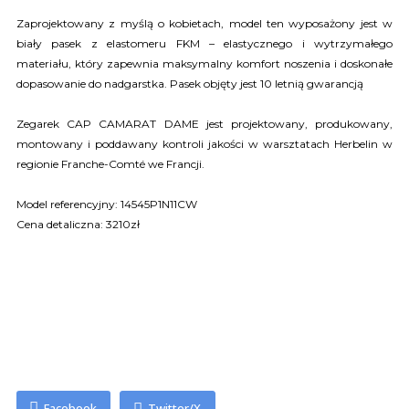
Zaprojektowany z myślą o kobietach, model ten wyposażony jest w
biały pasek z elastomeru FKM – elastycznego i wytrzymałego
materiału, który zapewnia maksymalny komfort noszenia i doskonałe
dopasowanie do nadgarstka. Pasek objęty jest 10 letnią gwarancją
Zegarek CAP CAMARAT DAME jest projektowany, produkowany,
montowany i poddawany kontroli jakości w warsztatach Herbelin w
regionie Franche-Comté we Francji.
Model referencyjny: 14545P1N11CW
Cena detaliczna: 3210zł
Facebook
Twitter/X