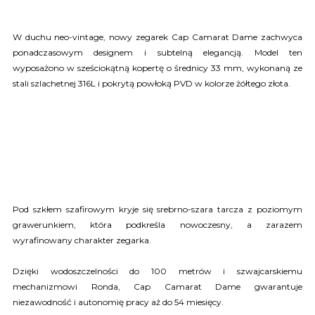
W duchu neo-vintage, nowy zegarek Cap Camarat Dame zachwyca
ponadczasowym designem i subtelną elegancją. Model ten
wyposażono w sześciokątną kopertę o średnicy 33 mm, wykonaną ze
stali szlachetnej 316L i pokrytą powłoką PVD w kolorze żółtego złota.
Pod szkłem szafirowym kryje się srebrno-szara tarcza z poziomym
grawerunkiem, która podkreśla nowoczesny, a zarazem
wyrafinowany charakter zegarka.
Dzięki wodoszczelności do 100 metrów i szwajcarskiemu
mechanizmowi Ronda, Cap Camarat Dame gwarantuje
niezawodność i autonomię pracy aż do 54 miesięcy.