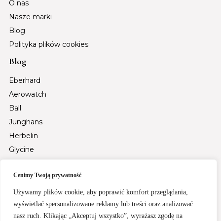
O nas
Nasze marki
Blog
Polityka plików cookies
Blog
Eberhard
Aerowatch
Ball
Junghans
Herbelin
Glycine
Auguste Reymond
Cenimy Twoją prywatność
Tsar Bomba
Fiyta
Używamy plików cookie, aby poprawić komfort przeglądania,
wyświetlać spersonalizowane reklamy lub treści oraz analizować
Santa Barbara Polo & Racquet Club
nasz ruch. Klikając „Akceptuj wszystko”, wyrażasz zgodę na
Rochet