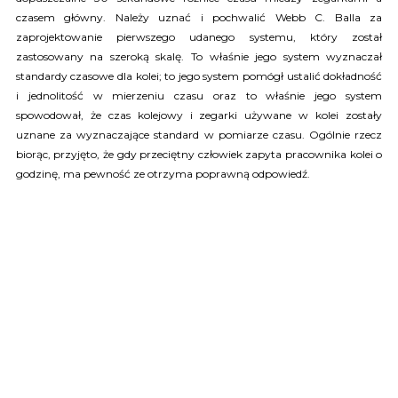
czasem główny. Należy uznać i pochwalić Webb C. Balla za
zaprojektowanie pierwszego udanego systemu, który został
zastosowany na szeroką skalę. To właśnie jego system wyznaczał
standardy czasowe dla kolei; to jego system pomógł ustalić dokładność
i jednolitość w mierzeniu czasu oraz to właśnie jego system
spowodował, że czas kolejowy i zegarki używane w kolei zostały
uznane za wyznaczające standard w pomiarze czasu. Ogólnie rzecz
biorąc, przyjęto, że gdy przeciętny człowiek zapyta pracownika kolei o
godzinę, ma pewność ze otrzyma poprawną odpowiedź.