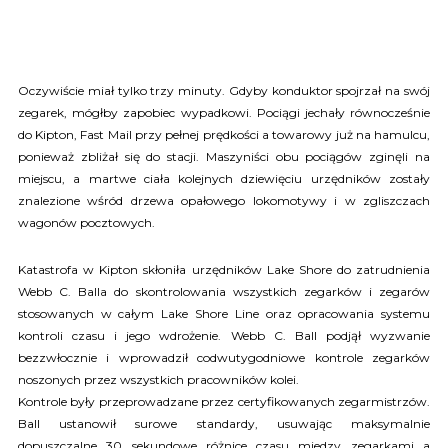
Oczywiście miał tylko trzy minuty. Gdyby konduktor spojrzał na swój
zegarek, mógłby zapobiec wypadkowi. Pociągi jechały równocześnie
do Kipton, Fast Mail przy pełnej prędkości a towarowy już na hamulcu,
ponieważ zbliżał się do stacji. Maszyniści obu pociągów zginęli na
miejscu, a martwe ciała kolejnych dziewięciu urzędników zostały
znalezione wśród drzewa opałowego lokomotywy i w zgliszczach
wagonów pocztowych.
Katastrofa w Kipton skłoniła urzędników Lake Shore do zatrudnienia
Webb C. Balla do skontrolowania wszystkich zegarków i zegarów
stosowanych w całym Lake Shore Line oraz opracowania systemu
kontroli czasu i jego wdrożenie. Webb C. Ball podjął wyzwanie
bezzwłocznie i wprowadził codwutygodniowe kontrole zegarków
noszonych przez wszystkich pracowników kolei.
Kontrole były przeprowadzane przez certyfikowanych zegarmistrzów.
Ball ustanowił surowe standardy, usuwając maksymalnie
dopuszczalne 30 sekundowe różnice czasu miedzy zegarkami a