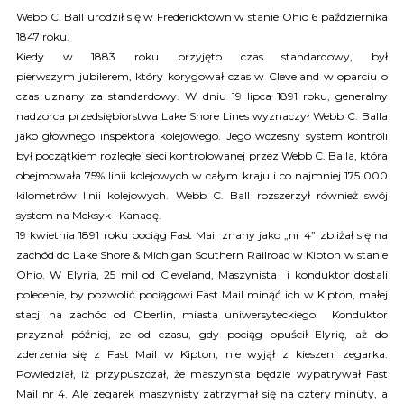
Webb C. Ball urodził się w Fredericktown w stanie Ohio 6 października
1847 roku.
Kiedy w 1883 roku przyjęto czas standardowy, był
pierwszym jubilerem, który korygował czas w Cleveland w oparciu o
czas uznany za standardowy. W dniu 19 lipca 1891 roku, generalny
nadzorca przedsiębiorstwa Lake Shore Lines wyznaczył Webb C. Balla
jako głównego inspektora kolejowego. Jego wczesny system kontroli
był początkiem rozległej sieci kontrolowanej przez Webb C. Balla, która
obejmowała 75% linii kolejowych w całym kraju i co najmniej 175 000
kilometrów linii kolejowych. Webb C. Ball rozszerzył również swój
system na Meksyk i Kanadę.
19 kwietnia 1891 roku pociąg Fast Mail znany jako „nr 4” zbliżał się na
zachód do Lake Shore & Michigan Southern Railroad w Kipton w stanie
Ohio. W Elyria, 25 mil od Cleveland, Maszynista i konduktor dostali
polecenie, by pozwolić pociągowi Fast Mail minąć ich w Kipton, małej
stacji na zachód od Oberlin, miasta uniwersyteckiego. Konduktor
przyznał później, ze od czasu, gdy pociąg opuścił Elyrię, aż do
zderzenia się z Fast Mail w Kipton, nie wyjął z kieszeni zegarka.
Powiedział, iż przypuszczał, że maszynista będzie wypatrywał Fast
Mail nr 4. Ale zegarek maszynisty zatrzymał się na cztery minuty, a