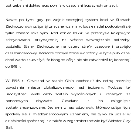
potrzeba ani dokładnego pomiaru czasu ani jego synchronizacji.
Nawet po tym, gdy po wojnie secesyjnej system kolei w Stanach
Zjednoczonych osiągnął znaczne rozmiary, ludzie nadal posługiwali się
tylko czasem lokalnym. Pod koniec 1883r. w przemyśle kolejowym
zdecydowano, przynajmniej na własne wewnętrznie potrzeby,
podzielić Stany Zjednoczone na cztery strefy czasowe i przyjęto
czas standardowy. Wkrótce pomysł został wdrożony w życie publiczne,
choć warto zauważyć, że Kongres oficjalnie nie zatwierdził tej koncepcji
do 1918 r.
W 1996 r. Cleveland w stanie Ohio obchodził dwusetną rocznicę
powstania miasta zlokalizowanego nad jeziorem. Podczas tej
uroczystości wiele osób zostało wyróżnionych i uznanych za
honorowych obywateli Cleveland, a ich osiągnięcia
zostały zrecenzowane. Jednym z nagrodzonych, którego osiągnięcia
spotkały się z międzynarodowym uznaniem, nie tylko za udział w
działalności społecznej, ale także w zegarmistrzostwie był Webster Clay
Ball.