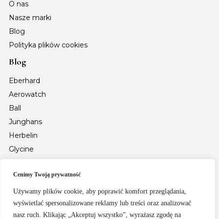
O nas
Nasze marki
Blog
Polityka plików cookies
Blog
Eberhard
Aerowatch
Ball
Junghans
Herbelin
Glycine
Auguste Reymond
Cenimy Twoją prywatność
Tsar Bomba
Fiyta
Używamy plików cookie, aby poprawić komfort przeglądania,
Santa Barbara Polo & Racquet Club
wyświetlać spersonalizowane reklamy lub treści oraz analizować
nasz ruch. Klikając „Akceptuj wszystko”, wyrażasz zgodę na
Rochet