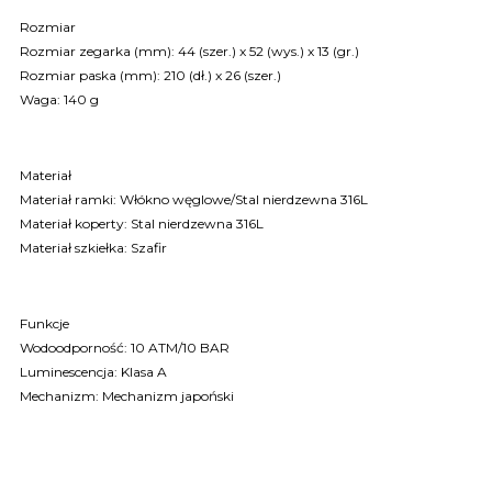
Rozmiar
Rozmiar zegarka (mm): 44 (szer.) x 52 (wys.) x 13 (gr.)
Rozmiar paska (mm): 210 (dł.) x 26 (szer.)
Waga: 140 g
Materiał
Materiał ramki: Włókno węglowe/Stal nierdzewna 316L
Materiał koperty: Stal nierdzewna 316L
Materiał szkiełka: Szafir
Funkcje
Wodoodporność: 10 ATM/10 BAR
Luminescencja: Klasa A
Mechanizm: Mechanizm japoński