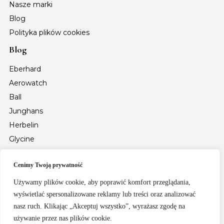
Nasze marki
Blog
Polityka plików cookies
Blog
Eberhard
Aerowatch
Ball
Junghans
Herbelin
Glycine
Auguste Reymond
Cenimy Twoją prywatność
Tsar Bomba
Fiyta
Używamy plików cookie, aby poprawić komfort przeglądania,
Santa Barbara Polo & Racquet Club
wyświetlać spersonalizowane reklamy lub treści oraz analizować
nasz ruch. Klikając „Akceptuj wszystko”, wyrażasz zgodę na
Rochet
używanie przez nas plików cookie.
Zegarki specjalne