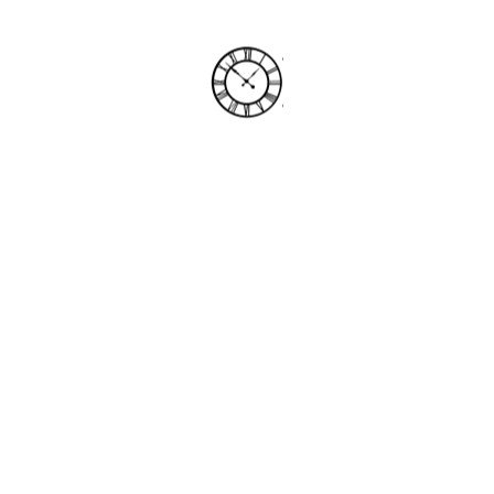
100%
i
d
n
a
g
o
.
L
.
.