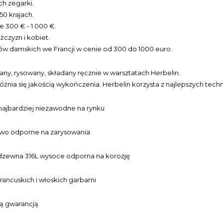
h zegarki.
50 krajach.
e 300 € - 1 000 €.
czyzn i kobiet.
ów damskich we Francji w cenie od 300 do 1000 euro.
ny, rysowany, składany ręcznie w warsztatach Herbelin.
żnia się jakością wykończenia. Herbelin korzysta z najlepszych techn
najbardziej niezawodne na rynku
kowo odporne na zarysowania
rdzewna 316L wysoce odporna na korozję
francuskich i włoskich garbarni
nią gwarancją