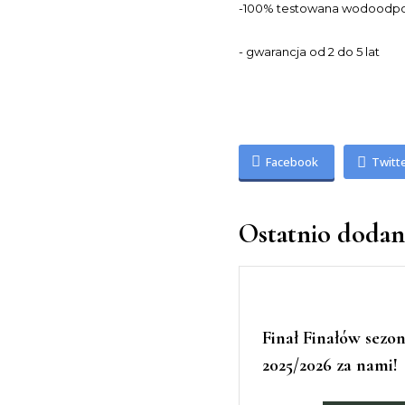
-100% testowana wodoodpo
- gwarancja od 2 do 5 lat
Facebook
Twitt
Ostatnio doda
Finał Finałów sezo
2025/2026 za nami!