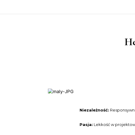
He
Niezależność:
Responsywnoś
Pasja:
Lekkość w projektowa