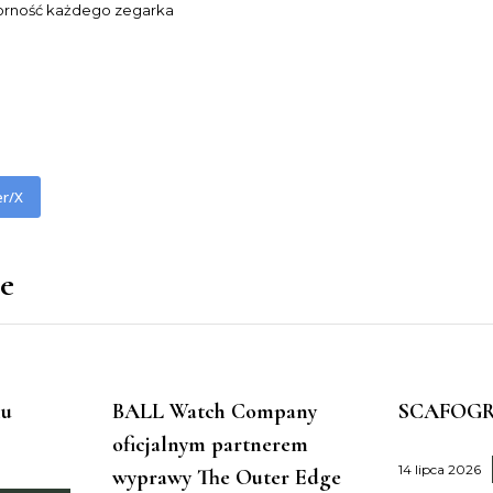
rność każdego zegarka
er/X
ne
nu
BALL Watch Company
SCAFOGR
oficjalnym partnerem
14 lipca 2026
wyprawy The Outer Edge