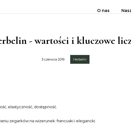
O nas
Nas
rbelin - wartości i kluczowe lic
3 czerwca 2019
Herbelin
ć, elastyczność, dostępność.
niu zegarków na wizerunek: francuski i elegancki.