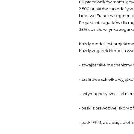
80 pracowników montującyc
2 500 punktów sprzedaży w 
Lider we Francji w segmenci
Projektant zegarków dla męż
33% udziału w rynku zegark
Każdy model jest projektowa
Każdy zegarek Herbelin wyró
- szwajcarskie mechanizmy 
- szafirowe szkiełko wyjąt
- antymagnetyczna stal nie
- paski z prawdziwej skóry z 
- paski FKM, z dziesięciolet