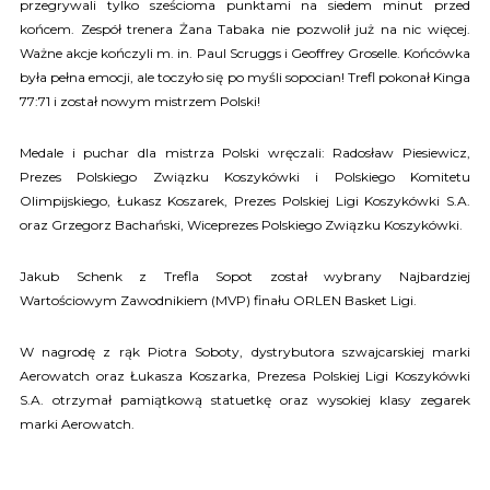
przegrywali tylko sześcioma punktami na siedem minut przed
końcem. Zespół trenera Żana Tabaka nie pozwolił już na nic więcej.
Ważne akcje kończyli m. in. Paul Scruggs i Geoffrey Groselle. Końcówka
była pełna emocji, ale toczyło się po myśli sopocian! Trefl pokonał Kinga
77:71 i został nowym mistrzem Polski!
Medale i puchar dla mistrza Polski wręczali: Radosław Piesiewicz,
Prezes Polskiego Związku Koszykówki i Polskiego Komitetu
Olimpijskiego, Łukasz Koszarek, Prezes Polskiej Ligi Koszykówki S.A.
oraz Grzegorz Bachański, Wiceprezes Polskiego Związku Koszykówki.
Jakub Schenk z Trefla Sopot został wybrany Najbardziej
Wartościowym Zawodnikiem (MVP) finału ORLEN Basket Ligi.
W nagrodę z rąk Piotra Soboty, dystrybutora szwajcarskiej marki
Aerowatch oraz Łukasza Koszarka, Prezesa Polskiej Ligi Koszykówki
S.A. otrzymał pamiątkową statuetkę oraz wysokiej klasy zegarek
marki Aerowatch.