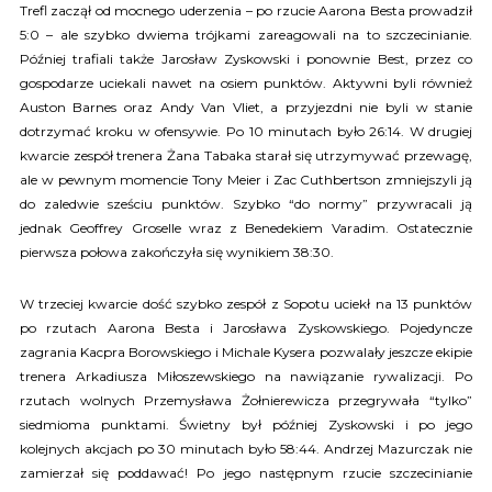
Trefl zaczął od mocnego uderzenia – po rzucie Aarona Besta prowadził
5:0 – ale szybko dwiema trójkami zareagowali na to szczecinianie.
Później trafiali także Jarosław Zyskowski i ponownie Best, przez co
gospodarze uciekali nawet na osiem punktów. Aktywni byli również
Auston Barnes oraz Andy Van Vliet, a przyjezdni nie byli w stanie
dotrzymać kroku w ofensywie. Po 10 minutach było 26:14. W drugiej
kwarcie zespół trenera Żana Tabaka starał się utrzymywać przewagę,
ale w pewnym momencie Tony Meier i Zac Cuthbertson zmniejszyli ją
do zaledwie sześciu punktów. Szybko “do normy” przywracali ją
jednak Geoffrey Groselle wraz z Benedekiem Varadim. Ostatecznie
pierwsza połowa zakończyła się wynikiem 38:30.
W trzeciej kwarcie dość szybko zespół z Sopotu uciekł na 13 punktów
po rzutach Aarona Besta i Jarosława Zyskowskiego. Pojedyncze
zagrania Kacpra Borowskiego i Michale Kysera pozwalały jeszcze ekipie
trenera Arkadiusza Miłoszewskiego na nawiązanie rywalizacji. Po
rzutach wolnych Przemysława Żołnierewicza przegrywała “tylko”
siedmioma punktami. Świetny był później Zyskowski i po jego
kolejnych akcjach po 30 minutach było 58:44. Andrzej Mazurczak nie
zamierzał się poddawać! Po jego następnym rzucie szczecinianie