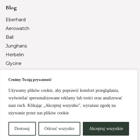
Blog
Eberhard
Aerowatch
Ball
Junghans
Herbelin
Glycine
Auguste Reymond
Cenimy Twoją prywatność
Tsar Bomba
Fiyta
Używamy plików cookie, aby poprawić komfort przeglądania,
wyświetlać spersonalizowane reklamy lub treści oraz analizować
Santa Barbara Polo & Racquet Club
nasz ruch. Klikając „Akceptuj wszystko”, wyrażasz zgodę na
Rochet
używanie przez nas plików cookie.
Zegarki specjalne
Dostosuj
Odrzuć wszystko
Akceptuj wszystkie