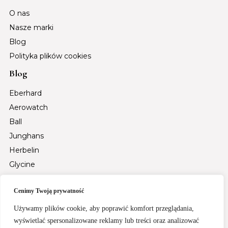
O nas
Nasze marki
Blog
Polityka plików cookies
Blog
Eberhard
Aerowatch
Ball
Junghans
Herbelin
Glycine
Auguste Reymond
Cenimy Twoją prywatność
Tsar Bomba
Fiyta
Używamy plików cookie, aby poprawić komfort przeglądania,
wyświetlać spersonalizowane reklamy lub treści oraz analizować
Santa Barbara Polo & Racquet Club