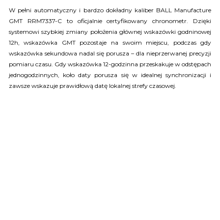
W pełni automatyczny i bardzo dokładny kaliber BALL Manufacture
GMT RRM7337-C to oficjalnie certyfikowany chronometr. Dzięki
systemowi szybkiej zmiany położenia głównej wskazówki godninowej
12h, wskazówka GMT pozostaje na swoim miejscu, podczas gdy
wskazówka sekundowa nadal się porusza – dla nieprzerwanej precyzji
pomiaru czasu. Gdy wskazówka 12-godzinna przeskakuje w odstępach
jednogodzinnych, koło daty porusza się w idealnej synchronizacji i
zawsze wskazuje prawidłową datę lokalnej strefy czasowej.