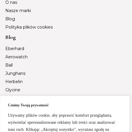
O nas
Nasze marki
Blog
Polityka plików cookies
Blog
Eberhard
Aerowatch
Ball
Junghans
Herbelin
Glycine
Auguste Reymond
Cenimy Twoją prywatność
Tsar Bomba
Fiyta
Używamy plików cookie, aby poprawić komfort przeglądania,
Santa Barbara Polo & Racquet Club
wyświetlać spersonalizowane reklamy lub treści oraz analizować
nasz ruch. Klikając „Akceptuj wszystko”, wyrażasz zgodę na
Rochet