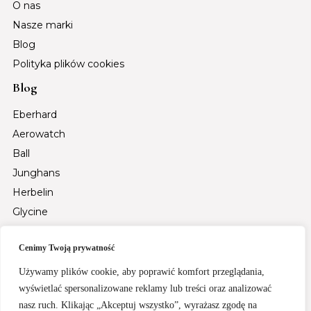
O nas
Nasze marki
Blog
Polityka plików cookies
Blog
Eberhard
Aerowatch
Ball
Junghans
Herbelin
Glycine
Auguste Reymond
Cenimy Twoją prywatność
Tsar Bomba
Fiyta
Używamy plików cookie, aby poprawić komfort przeglądania,
Santa Barbara Polo & Racquet Club
wyświetlać spersonalizowane reklamy lub treści oraz analizować
nasz ruch. Klikając „Akceptuj wszystko”, wyrażasz zgodę na
Rochet