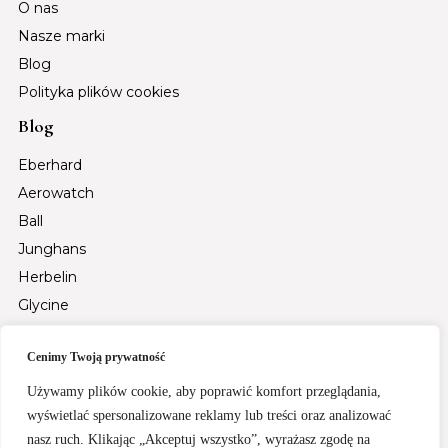
O nas
Nasze marki
Blog
Polityka plików cookies
Blog
Eberhard
Aerowatch
Ball
Junghans
Herbelin
Glycine
Auguste Reymond
Cenimy Twoją prywatność
Tsar Bomba
Fiyta
Używamy plików cookie, aby poprawić komfort przeglądania,
Santa Barbara Polo & Racquet Club
wyświetlać spersonalizowane reklamy lub treści oraz analizować
nasz ruch. Klikając „Akceptuj wszystko”, wyrażasz zgodę na
Rochet