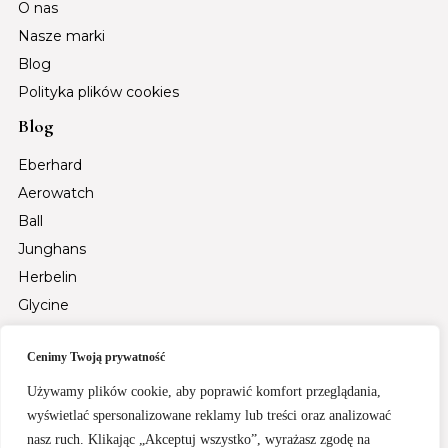
O nas
Nasze marki
Blog
Polityka plików cookies
Blog
Eberhard
Aerowatch
Ball
Junghans
Herbelin
Glycine
Auguste Reymond
Cenimy Twoją prywatność
Tsar Bomba
Fiyta
Używamy plików cookie, aby poprawić komfort przeglądania,
Santa Barbara Polo & Racquet Club
wyświetlać spersonalizowane reklamy lub treści oraz analizować
nasz ruch. Klikając „Akceptuj wszystko”, wyrażasz zgodę na
Rochet