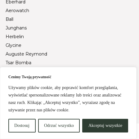
Eberhard
Aerowatch
Ball
Junghans
Herbelin
Glycine
Auguste Reymond
Tsar Bomba
Fiyta
Cenimy Twoją prywatność
Santa Barbara Polo & Racquet Club
Używamy plików cookie, aby poprawić komfort przeglądania,
Rochet
wyświetlać spersonalizowane reklamy lub treści oraz analizować
Zegarki specjalne
nasz ruch. Klikając „Akceptuj wszystko”, wyrażasz zgodę na
używanie przez nas plików cookie.
secretcats.pl - tworzenie stron internetowych
Dostosuj
Odrzuć wszystko
Akceptuj wszystkie