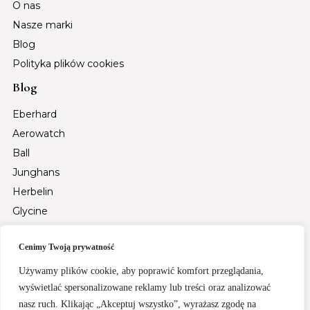
O nas
Nasze marki
Blog
Polityka plików cookies
Blog
Eberhard
Aerowatch
Ball
Junghans
Herbelin
Glycine
Auguste Reymond
Cenimy Twoją prywatność
Tsar Bomba
Fiyta
Używamy plików cookie, aby poprawić komfort przeglądania,
Santa Barbara Polo & Racquet Club
wyświetlać spersonalizowane reklamy lub treści oraz analizować
nasz ruch. Klikając „Akceptuj wszystko”, wyrażasz zgodę na
Rochet