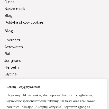
O nas
Nasze marki
Blog
Polityka plików cookies
Blog
Eberhard
Aerowatch
Ball
Junghans
Herbelin
Glycine
Auguste Reymond
Cenimy Twoją prywatność
Tsar Bomba
Fiyta
Używamy plików cookie, aby poprawić komfort przeglądania,
Santa Barbara Polo & Racquet Club
wyświetlać spersonalizowane reklamy lub treści oraz analizować
nasz ruch. Klikając „Akceptuj wszystko”, wyrażasz zgodę na
Rochet