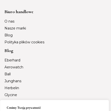
Biuro handlowe
O nas
Nasze marki
Blog
Polityka plików cookies
Blog
Eberhard
Aerowatch
Ball
Junghans
Herbelin
Glycine
Auguste Reymond
Cenimy Twoją prywatność
Tsar Bomba