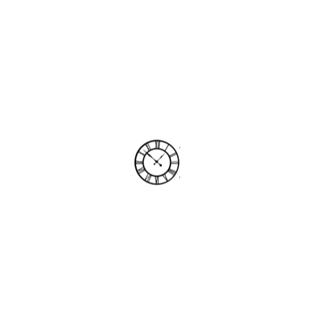
Max
Bill
Original
Bauhaus
20
Junghans
września
2025
100%
.
.
.
g
n
i
d
a
o
L
Powrót
do
przyszłości